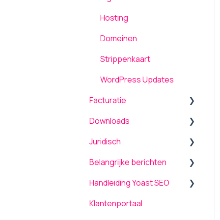
Hosting
Domeinen
Strippenkaart
WordPress Updates
Facturatie
Downloads
Algemeen
Juridisch
Betalen / Transacties
Producten
Belangrijke berichten
Wijzigingen / Mutaties
Overige
Voorwaarden
Handleiding Yoast SEO
Bank en betaalrekening
Managed Services
Upgrade naar PHP 8
Klantenportaal
COVID-19
Resultsmatter®
Ontwerpeisen voor
Dashboard
webdesigners