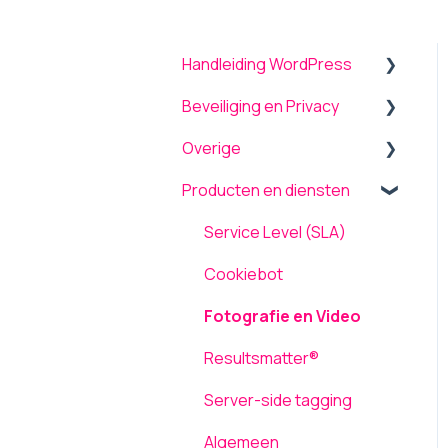
Handleiding WordPress
Beveiliging en Privacy
Algemeen
Overige
Menu
Beveiliging
Producten en diensten
Theme settings
Onderhoud en updates
Back-up terugplaatsen /
herstellen
Plugins
TLS ondersteuning
Service Level (SLA)
Tickets
Formulieren
AVG / GDPR
Cookiebot
Computergebruik
Pagina's
Fotografie en Video
Netwerk en Storingen
Media
Resultsmatter®
Laadsnelheid
Inloggen
Server-side tagging
Gebruikers
Algemeen