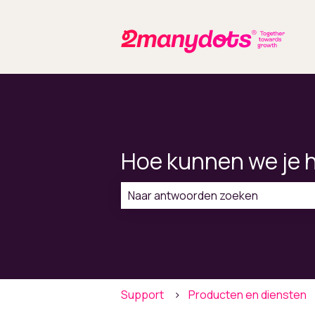
Hoe kunnen we je 
Er zijn geen suggesties want het zo
Support
Producten en diensten