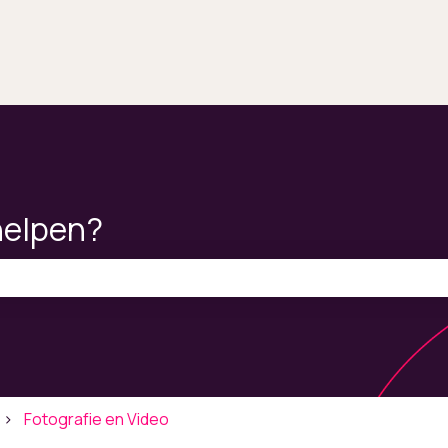
helpen?
ekveld is leeg.
Fotografie en Video