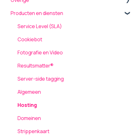
Overige
Menu
Beveiliging
Producten en diensten
Theme settings
Onderhoud en updates
Back-up terugplaatsen / herstellen
Plugins
TLS ondersteuning
Tickets
Service Level (SLA)
Formulieren
AVG / GDPR
Computergebruik
Cookiebot
Pagina's
Netwerk en Storingen
Fotografie en Video
Media
Laadsnelheid
Resultsmatter®
Inloggen
Server-side tagging
Gebruikers
Algemeen
Hosting
Domeinen
Strippenkaart