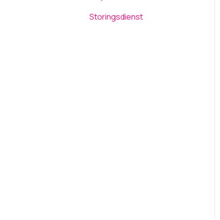
Storingsdienst
Meta description
Algemeen
Titel & koppen
Editor