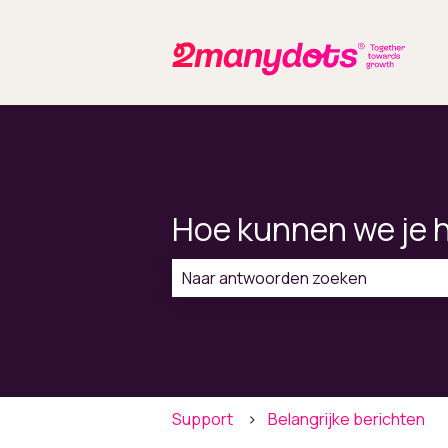
Hoe kunnen we je 
Er zijn geen suggesties want het zo
Support
Belangrijke berichten