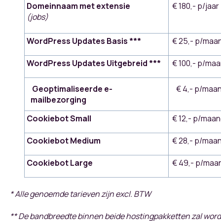
Domeinnaam met extensie
€ 180,- p/jaar
(jobs)
WordPress Updates
Basis ***
€ 25,- p/maa
WordPress Updates
Uitgebreid ***
€ 100,- p/ma
Geoptimaliseerde e-
€ 4,- p/maa
mailbezorging
Cookiebot Small
€ 12,- p/maa
Cookiebot Medium
€ 28,- p/maa
Cookiebot Large
€ 49,- p/maa
* Alle genoemde tarieven zijn excl. BTW
** De bandbreedte binnen beide hostingpakketten zal word