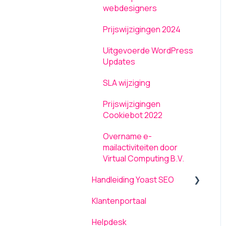
webdesigners
Hosting
Contracten /
Overeenkomsten
Prijswijzigingen 2024
Domeinen
Uitgevoerde WordPress
Strippenkaart
Updates
WordPress Updates
SLA wijziging
Prijswijzigingen
Cookiebot 2022
Overname e-
mailactiviteiten door
Virtual Computing B.V.
Handleiding Yoast SEO
Klantenportaal
Dashboard
Helpdesk
Focus keyphrase