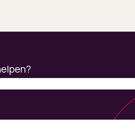
helpen?
ekveld is leeg.