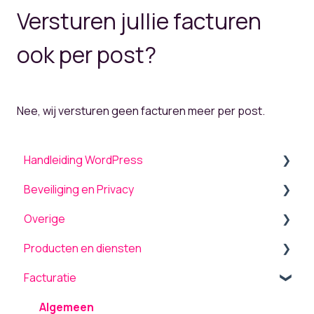
Versturen jullie facturen
ook per post?
Nee, wij versturen geen facturen meer per post.
Handleiding WordPress
Beveiliging en Privacy
Algemeen
Overige
Menu
Beveiliging
Producten en diensten
Theme settings
Onderhoud en updates
Back-up terugplaatsen / herstellen
Facturatie
Plugins
TLS ondersteuning
Tickets
Service Level (SLA)
Formulieren
AVG / GDPR
Computergebruik
Cookiebot
Algemeen