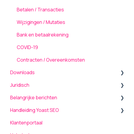
Pagina's
Netwerk en Storingen
Fotografie en Video
Betalen / Transacties
Media
Laadsnelheid
Resultsmatter®
Wijzigingen / Mutaties
Inloggen
Server-side tagging
Bank en betaalrekening
Gebruikers
Algemeen
COVID-19
Hosting
Contracten / Overeenkomsten
Downloads
Domeinen
Juridisch
Strippenkaart
Producten
Belangrijke berichten
WordPress Updates
Overige
Voorwaarden
Handleiding Yoast SEO
Managed Services
Upgrade naar PHP 8
Klantenportaal
Resultsmatter®
Ontwerpeisen voor webdesigners
Dashboard