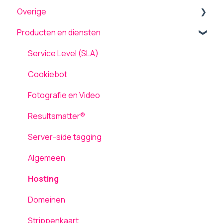
Overige
Menu
Beveiliging
Producten en diensten
Theme settings
Onderhoud en updates
Back-up terugplaatsen / herstellen
Plugins
TLS ondersteuning
Tickets
Service Level (SLA)
Formulieren
AVG / GDPR
Computergebruik
Cookiebot
Pagina's
Netwerk en Storingen
Fotografie en Video
Media
Laadsnelheid
Resultsmatter®
Inloggen
Server-side tagging
Gebruikers
Algemeen
Hosting
Domeinen
Strippenkaart