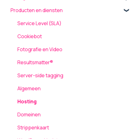
Producten en diensten
Theme settings
Onderhoud en updates
Back-up terugplaatsen / herstellen
Plugins
TLS ondersteuning
Tickets
Service Level (SLA)
Formulieren
AVG / GDPR
Computergebruik
Cookiebot
Pagina's
Netwerk en Storingen
Fotografie en Video
Media
Laadsnelheid
Resultsmatter®
Inloggen
Server-side tagging
Gebruikers
Algemeen
Hosting
Domeinen
Strippenkaart