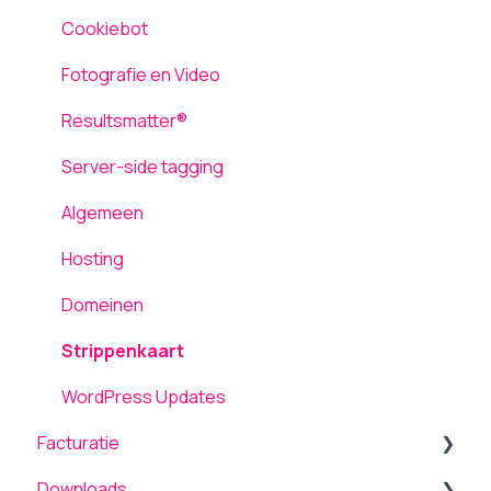
Formulieren
AVG / GDPR
Computergebruik
Cookiebot
Pagina's
Netwerk en Storingen
Fotografie en Video
Media
Laadsnelheid
Resultsmatter®
Inloggen
Server-side tagging
Gebruikers
Algemeen
Hosting
Domeinen
Strippenkaart
WordPress Updates
Facturatie
Downloads
Algemeen