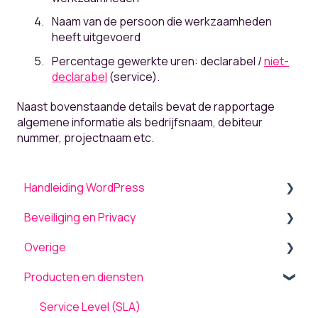
Naam van de persoon die werkzaamheden
heeft uitgevoerd
Percentage gewerkte uren: declarabel /
niet-
declarabel
(service).
Naast bovenstaande details bevat de rapportage
algemene informatie als bedrijfsnaam, debiteur
nummer, projectnaam etc.
Handleiding WordPress
Beveiliging en Privacy
Algemeen
Overige
Menu
Beveiliging
Producten en diensten
Theme settings
Onderhoud en updates
Back-up terugplaatsen / herstellen
Plugins
TLS ondersteuning
Tickets
Service Level (SLA)