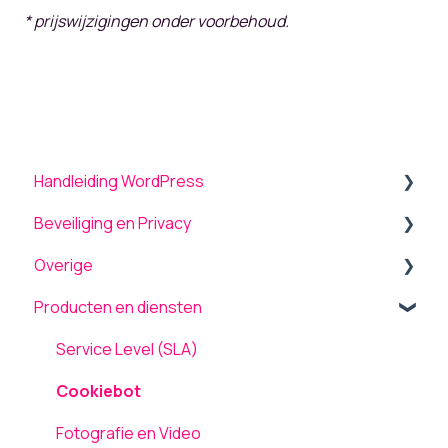
* prijswijzigingen onder voorbehoud.
Handleiding WordPress
Beveiliging en Privacy
Algemeen
Overige
Menu
Beveiliging
Producten en diensten
Theme settings
Onderhoud en updates
Back-up terugplaatsen / herstellen
Plugins
TLS ondersteuning
Tickets
Service Level (SLA)
Formulieren
AVG / GDPR
Computergebruik
Cookiebot
Pagina's
Netwerk en Storingen
Fotografie en Video