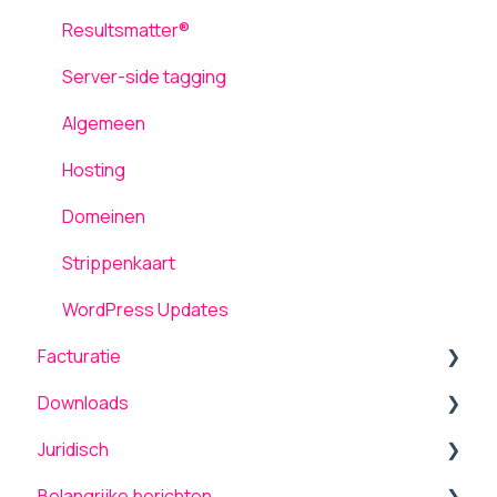
Media
Laadsnelheid
Resultsmatter®
Inloggen
Server-side tagging
Gebruikers
Algemeen
Hosting
Domeinen
Strippenkaart
WordPress Updates
Facturatie
Downloads
Algemeen
Juridisch
Betalen / Transacties
Producten
Belangrijke berichten
Wijzigingen / Mutaties
Overige
Voorwaarden