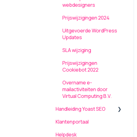
webdesigners
Hosting
Contracten /
Overeenkomsten
Prijswijzigingen 2024
Domeinen
Uitgevoerde WordPress
Strippenkaart
Updates
WordPress Updates
SLA wijziging
Prijswijzigingen
Cookiebot 2022
Overname e-
mailactiviteiten door
Virtual Computing B.V.
Handleiding Yoast SEO
Klantenportaal
Dashboard
Helpdesk
Focus keyphrase