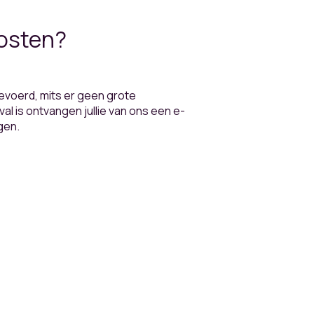
kosten?
evoerd, mits er geen grote
l is ontvangen jullie van ons een e-
gen.