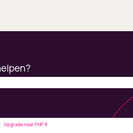
helpen?
ekveld is leeg.
Upgrade naar PHP 8