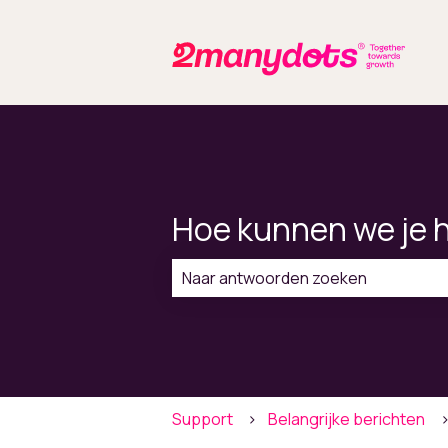
Hoe kunnen we je 
Er zijn geen suggesties want het zo
Support
Belangrijke berichten