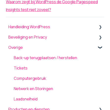
Waarom zegt bij WordPress de Google Pagespeed
Insights test niet zoveel?
Handleiding WordPress
Beveiliging en Privacy
Algemeen
Overige
Menu
Beveiliging
Theme settings
Onderhoud en updates
Back-up terugplaatsen / herstellen
Plugins
TLS ondersteuning
Tickets
Formulieren
AVG / GDPR
Computergebruik
Pagina's
Netwerk en Storingen
Media
Laadsnelheid
Producten en diensten
Inloggen