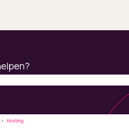
helpen?
ekveld is leeg.
Hosting