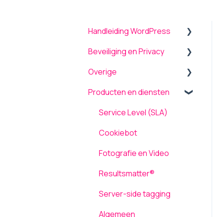
Handleiding WordPress
Beveiliging en Privacy
Algemeen
Overige
Menu
Beveiliging
Producten en diensten
Theme settings
Onderhoud en updates
Back-up terugplaatsen /
herstellen
Plugins
TLS ondersteuning
Service Level (SLA)
Tickets
Formulieren
AVG / GDPR
Cookiebot
Computergebruik
Pagina's
Fotografie en Video
Netwerk en Storingen
Media
Resultsmatter®
Laadsnelheid
Inloggen
Server-side tagging
Gebruikers
Algemeen