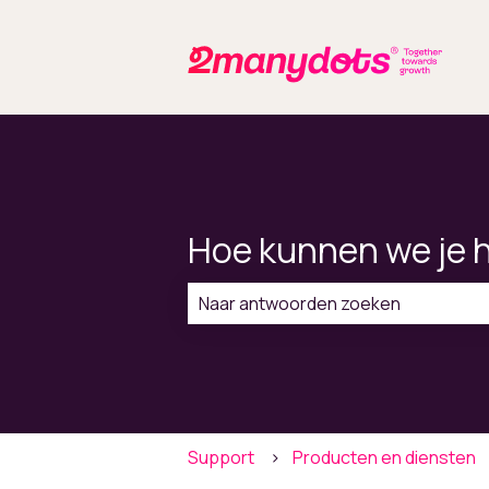
Hoe kunnen we je 
Er zijn geen suggesties want het zo
Support
Producten en diensten