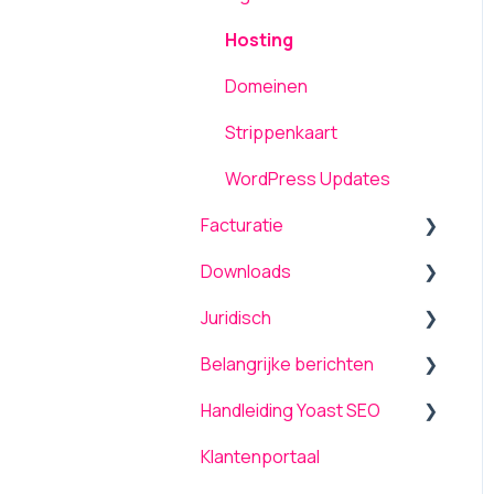
Hosting
Domeinen
Strippenkaart
WordPress Updates
Facturatie
Downloads
Algemeen
Juridisch
Betalen / Transacties
Producten
Belangrijke berichten
Wijzigingen / Mutaties
Overige
Voorwaarden
Handleiding Yoast SEO
Bank en betaalrekening
Managed Services
Upgrade naar PHP 8
Klantenportaal
COVID-19
Resultsmatter®
Ontwerpeisen voor
Dashboard
webdesigners