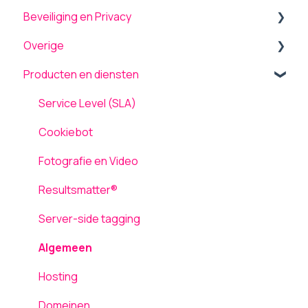
Beveiliging en Privacy
Algemeen
Overige
Menu
Beveiliging
Producten en diensten
Theme settings
Onderhoud en updates
Back-up terugplaatsen / herstellen
Plugins
TLS ondersteuning
Tickets
Service Level (SLA)
Formulieren
AVG / GDPR
Computergebruik
Cookiebot
Pagina's
Netwerk en Storingen
Fotografie en Video
Media
Laadsnelheid
Resultsmatter®
Inloggen
Server-side tagging
Gebruikers
Algemeen
Hosting
Domeinen