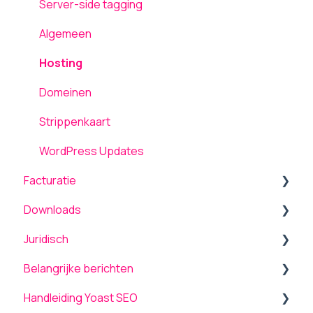
Inloggen
Server-side tagging
Gebruikers
Algemeen
Hosting
Domeinen
Strippenkaart
WordPress Updates
Facturatie
Downloads
Algemeen
Juridisch
Betalen / Transacties
Producten
Belangrijke berichten
Wijzigingen / Mutaties
Overige
Voorwaarden
Handleiding Yoast SEO
Bank en betaalrekening
Managed Services
Upgrade naar PHP 8