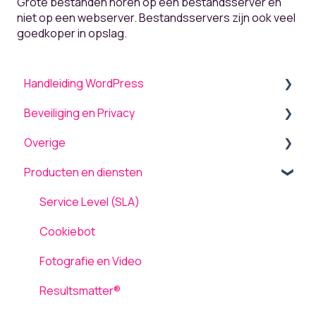
Grote bestanden horen op een bestandsserver en
niet op een webserver. Bestandsservers zijn ook veel
goedkoper in opslag.
Handleiding WordPress
Beveiliging en Privacy
Algemeen
Overige
Menu
Beveiliging
Producten en diensten
Theme settings
Onderhoud en updates
Back-up terugplaatsen / herstellen
Plugins
TLS ondersteuning
Tickets
Service Level (SLA)
Formulieren
AVG / GDPR
Computergebruik
Cookiebot
Pagina's
Netwerk en Storingen
Fotografie en Video
Media
Laadsnelheid
Resultsmatter®