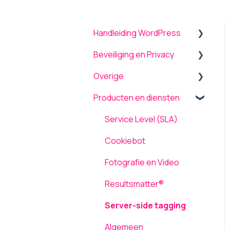
Handleiding WordPress
Beveiliging en Privacy
Algemeen
Overige
Menu
Beveiliging
Producten en diensten
Theme settings
Onderhoud en updates
Back-up terugplaatsen /
herstellen
Plugins
TLS ondersteuning
Service Level (SLA)
Tickets
Formulieren
AVG / GDPR
Cookiebot
Computergebruik
Pagina's
Fotografie en Video
Netwerk en Storingen
Media
Resultsmatter®
Laadsnelheid
Inloggen
Server-side tagging
Gebruikers
Algemeen