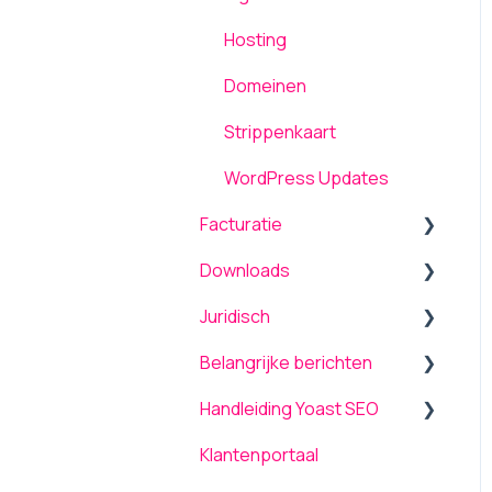
Hosting
Domeinen
Strippenkaart
WordPress Updates
Facturatie
Downloads
Algemeen
Juridisch
Betalen / Transacties
Producten
Belangrijke berichten
Wijzigingen / Mutaties
Overige
Voorwaarden
Handleiding Yoast SEO
Bank en betaalrekening
Managed Services
Upgrade naar PHP 8
Klantenportaal
COVID-19
Resultsmatter®
Ontwerpeisen voor
Dashboard
webdesigners