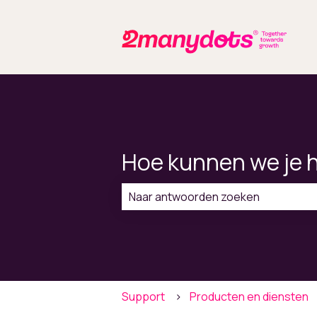
Hoe kunnen we je 
Er zijn geen suggesties want het zo
Support
Producten en diensten