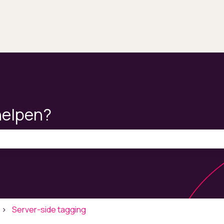
helpen?
ekveld is leeg.
Server-side tagging