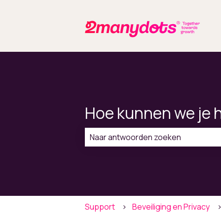
Hoe kunnen we je 
Er zijn geen suggesties want het zo
Support
Beveiliging en Privacy