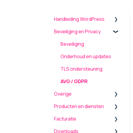
Handleiding WordPress
Beveiliging en Privacy
Algemeen
Menu
Beveiliging
Theme settings
Onderhoud en updates
Plugins
TLS ondersteuning
Formulieren
AVG / GDPR
Overige
Pagina's
Producten en diensten
Media
Back-up terugplaatsen /
herstellen
Facturatie
Inloggen
Service Level (SLA)
Tickets
Downloads
Gebruikers
Cookiebot
Algemeen