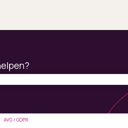
helpen?
ekveld is leeg.
AVG / GDPR